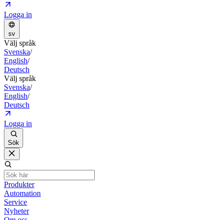
Logga in
sv
Välj språk
Svenska
/
English
/
Deutsch
Välj språk
Svenska
/
English
/
Deutsch
Logga in
Sök
Produkter
Automation
Service
Nyheter
Om oss