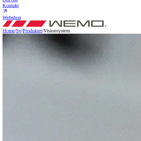
Kontakt
Webshop
Home
/
Sv
/
Produkter
/
Visionsystem