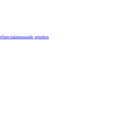
g
Specialanpassade gripdon