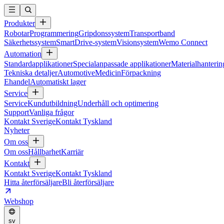
Produkter
Robotar
Programmering
Gripdonssystem
Transportband
Säkerhetssystem
SmartDrive-system
Visionsystem
Wemo Connect
Automation
Standardapplikationer
Specialanpassade applikationer
Materialhanterin
Tekniska detaljer
Automotive
Medicin
Förpackning
Ehandel
Automatiskt lager
Service
Service
Kundutbildning
Underhåll och optimering
Support
Vanliga frågor
Kontakt Sverige
Kontakt Tyskland
Nyheter
Om oss
Om oss
Hållbarhet
Karriär
Kontakt
Kontakt Sverige
Kontakt Tyskland
Hitta återförsäljare
Bli återförsäljare
Webshop
sv