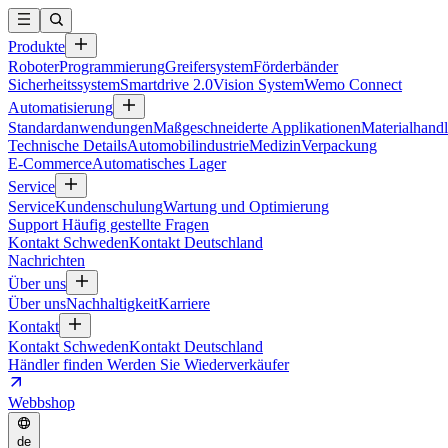
Produkte
Roboter
Programmierung
Greifersystem
Förderbänder
Sicherheitssystem
Smartdrive 2.0
Vision System
Wemo Connect
Automatisierung
Standardanwendungen
Maßgeschneiderte Applikationen
Materialhandl
Technische Details
Automobilindustrie
Medizin
Verpackung
E-Commerce
Automatisches Lager
Service
Service
Kundenschulung
Wartung und Optimierung
Support
Häufig gestellte Fragen
Kontakt Schweden
Kontakt Deutschland
Nachrichten
Über uns
Über uns
Nachhaltigkeit
Karriere
Kontakt
Kontakt Schweden
Kontakt Deutschland
Händler finden
Werden Sie Wiederverkäufer
Webbshop
de