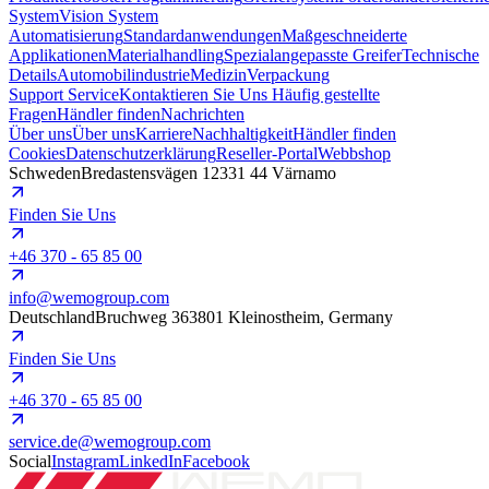
System
Vision System
Automatisierung
Standardanwendungen
Maßgeschneiderte
Applikationen
Materialhandling
Spezialangepasste Greifer
Technische
Details
Automobilindustrie
Medizin
Verpackung
Support
Service
Kontaktieren Sie Uns
Häufig gestellte
Fragen
Händler finden
Nachrichten
Über uns
Über uns
Karriere
Nachhaltigkeit
Händler finden
Cookies
Datenschutzerklärung
Reseller-Portal
Webbshop
Schweden
Bredastensvägen 12
331 44 Värnamo
Finden Sie Uns
+46 370 - 65 85 00
info@wemogroup.com
Deutschland
Bruchweg 3
63801 Kleinostheim, Germany
Finden Sie Uns
+46 370 - 65 85 00
service.de@wemogroup.com
Social
Instagram
LinkedIn
Facebook