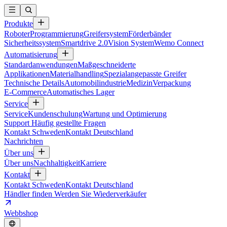
Produkte
Roboter
Programmierung
Greifersystem
Förderbänder
Sicherheitssystem
Smartdrive 2.0
Vision System
Wemo Connect
Automatisierung
Standardanwendungen
Maßgeschneiderte
Applikationen
Materialhandling
Spezialangepasste Greifer
Technische Details
Automobilindustrie
Medizin
Verpackung
E-Commerce
Automatisches Lager
Service
Service
Kundenschulung
Wartung und Optimierung
Support
Häufig gestellte Fragen
Kontakt Schweden
Kontakt Deutschland
Nachrichten
Über uns
Über uns
Nachhaltigkeit
Karriere
Kontakt
Kontakt Schweden
Kontakt Deutschland
Händler finden
Werden Sie Wiederverkäufer
Webbshop