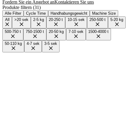
Fordern Sie ein Angebot an
Kontaktieren Sie uns
Produkte filtern
(
31
)
Alle Filter
Cycle Time
Handhabungsgewicht
Machine Size
All
>20 sek
2-5 kg
20-250 t
10-15 sek
250-500 t
5-20 kg
500-750 t
750-1500 t
20-50 kg
7-10 sek
1500-4000 t
50-110 kg
4-7 sek
3-5 sek