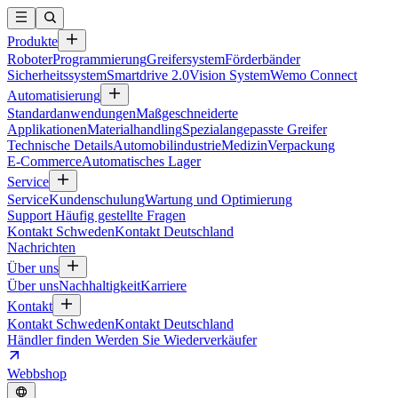
Produkte
Roboter
Programmierung
Greifersystem
Förderbänder
Sicherheitssystem
Smartdrive 2.0
Vision System
Wemo Connect
Automatisierung
Standardanwendungen
Maßgeschneiderte
Applikationen
Materialhandling
Spezialangepasste Greifer
Technische Details
Automobilindustrie
Medizin
Verpackung
E-Commerce
Automatisches Lager
Service
Service
Kundenschulung
Wartung und Optimierung
Support
Häufig gestellte Fragen
Kontakt Schweden
Kontakt Deutschland
Nachrichten
Über uns
Über uns
Nachhaltigkeit
Karriere
Kontakt
Kontakt Schweden
Kontakt Deutschland
Händler finden
Werden Sie Wiederverkäufer
Webbshop