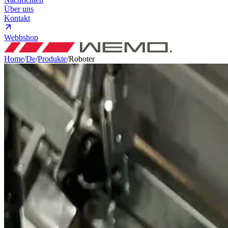
Über uns
Kontakt
Webbshop
Home
/
De
/
Produkte
/
Roboter