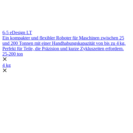
6-5 eDesign LT
Ein kompakter und flexibler Roboter für Maschinen zwischen 25
und 200 Tonnen mit einer Handhabungskapazität von bis zu 4 kg.
Perfekt für Teile, die Präzision und kurze Zykluszeiten erfordern.
25-200 ton
4 kg