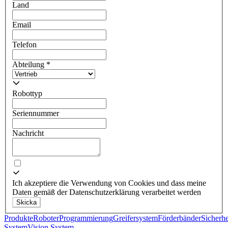
Land
Email
Telefon
Abteilung
*
Robottyp
Seriennummer
Nachricht
Ich akzeptiere die Verwendung von Cookies und dass meine
Daten gemäß der Datenschutzerklärung verarbeitet werden
Skicka
Produkte
Roboter
Programmierung
Greifersystem
Förderbänder
Sicherhe
System
Vision System