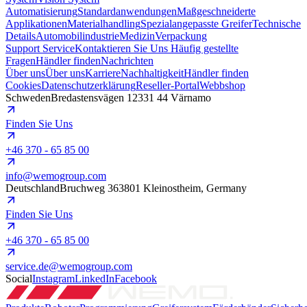
Automatisierung
Standardanwendungen
Maßgeschneiderte
Applikationen
Materialhandling
Spezialangepasste Greifer
Technische
Details
Automobilindustrie
Medizin
Verpackung
Support
Service
Kontaktieren Sie Uns
Häufig gestellte
Fragen
Händler finden
Nachrichten
Über uns
Über uns
Karriere
Nachhaltigkeit
Händler finden
Cookies
Datenschutzerklärung
Reseller-Portal
Webbshop
Schweden
Bredastensvägen 12
331 44 Värnamo
Finden Sie Uns
+46 370 - 65 85 00
info@wemogroup.com
Deutschland
Bruchweg 3
63801 Kleinostheim, Germany
Finden Sie Uns
+46 370 - 65 85 00
service.de@wemogroup.com
Social
Instagram
LinkedIn
Facebook