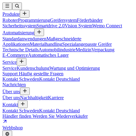
Produkte
Roboter
Programmierung
Greifersystem
Förderbänder
Sicherheitssystem
Smartdrive 2.0
Vision System
Wemo Connect
Automatisierung
Standardanwendungen
Maßgeschneiderte
Applikationen
Materialhandling
Spezialangepasste Greifer
Technische Details
Automobilindustrie
Medizin
Verpackung
E-Commerce
Automatisches Lager
Service
Service
Kundenschulung
Wartung und Optimierung
Support
Häufig gestellte Fragen
Kontakt Schweden
Kontakt Deutschland
Nachrichten
Über uns
Über uns
Nachhaltigkeit
Karriere
Kontakt
Kontakt Schweden
Kontakt Deutschland
Händler finden
Werden Sie Wiederverkäufer
Webbshop